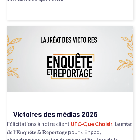
Victoires des médias 2026
Félicitations à notre client
UFC-Que Choisir
, 𝐥𝐚𝐮𝐫𝐞́𝐚𝐭
𝐝𝐞 𝐥’𝐄𝐧𝐪𝐮𝐞̂𝐭𝐞 & 𝐑𝐞𝐩𝐨𝐫𝐭𝐚𝐠𝐞 pour « Ehpad,