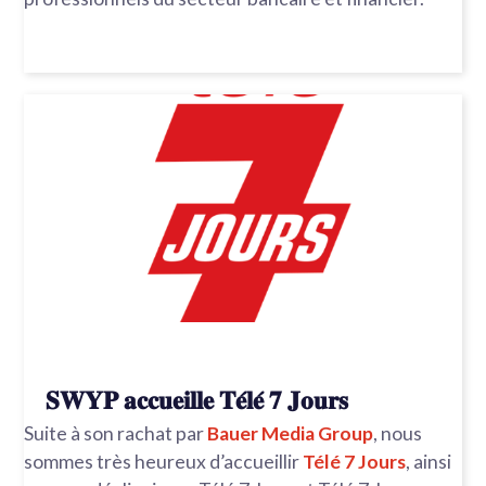
𝐒𝐖𝐘𝐏 𝐚𝐜𝐜𝐮𝐞𝐢𝐥𝐥𝐞 𝐓𝐞́𝐥𝐞́ 𝟕 𝐉𝐨𝐮𝐫𝐬
Suite à son rachat par
Bauer Media Group
, nous
sommes très heureux d’accueillir
Télé 7 Jours
, ainsi