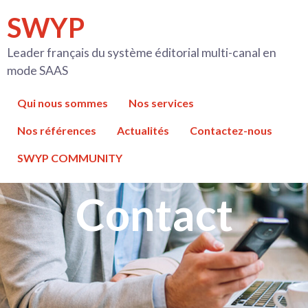
Aller
SWYP
au
contenu
Leader français du système éditorial multi-canal en
mode SAAS
Qui nous sommes
Nos services
Nos références
Actualités
Contactez-nous
SWYP COMMUNITY
Contact