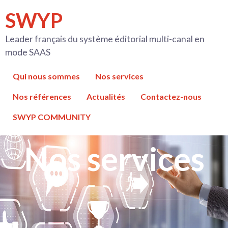
Aller
SWYP
au
contenu
Leader français du système éditorial multi-canal en
mode SAAS
Qui nous sommes
Nos services
Nos références
Actualités
Contactez-nous
SWYP COMMUNITY
Nos services