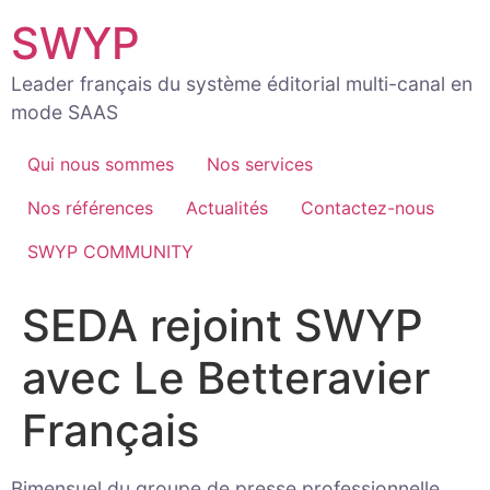
Aller
SWYP
au
contenu
Leader français du système éditorial multi-canal en
mode SAAS
Qui nous sommes
Nos services
Nos références
Actualités
Contactez-nous
SWYP COMMUNITY
SEDA rejoint SWYP
avec Le Betteravier
Français
Bimensuel du groupe de presse professionnelle