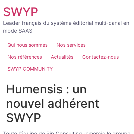
Aller
SWYP
au
contenu
Leader français du système éditorial multi-canal en
mode SAAS
Qui nous sommes
Nos services
Nos références
Actualités
Contactez-nous
SWYP COMMUNITY
Humensis : un
nouvel adhérent
SWYP
Toute l’équipe de Rip Consulting remercie le groupe