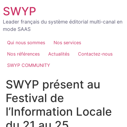
Aller
SWYP
au
contenu
Leader français du système éditorial multi-canal en
mode SAAS
Qui nous sommes
Nos services
Nos références
Actualités
Contactez-nous
SWYP COMMUNITY
SWYP présent au
Festival de
l’Information Locale
du 21 au 25