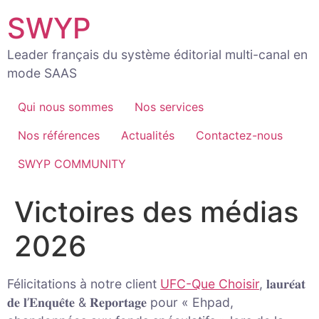
Aller
SWYP
au
contenu
Leader français du système éditorial multi-canal en
mode SAAS
Qui nous sommes
Nos services
Nos références
Actualités
Contactez-nous
SWYP COMMUNITY
Victoires des médias
2026
Félicitations à notre client
UFC-Que Choisir
, 𝐥𝐚𝐮𝐫𝐞́𝐚𝐭
𝐝𝐞 𝐥’𝐄𝐧𝐪𝐮𝐞̂𝐭𝐞 & 𝐑𝐞𝐩𝐨𝐫𝐭𝐚𝐠𝐞 pour « Ehpad,